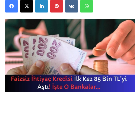
Facebook
X
LinkedIn
Pinterest
VKontakte
WhatsApp