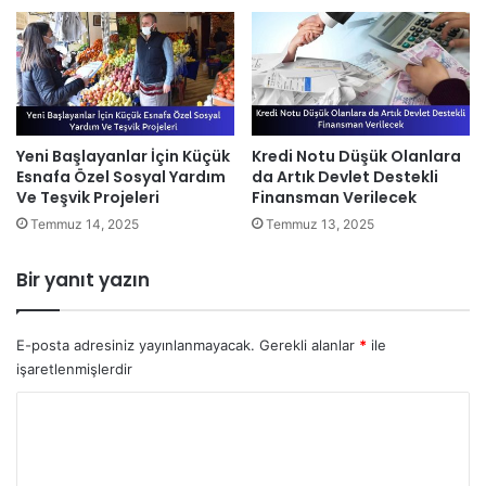
Yeni Başlayanlar İçin Küçük
Kredi Notu Düşük Olanlara
Esnafa Özel Sosyal Yardım
da Artık Devlet Destekli
Ve Teşvik Projeleri
Finansman Verilecek
Temmuz 14, 2025
Temmuz 13, 2025
Bir yanıt yazın
E-posta adresiniz yayınlanmayacak.
Gerekli alanlar
*
ile
işaretlenmişlerdir
Y
o
r