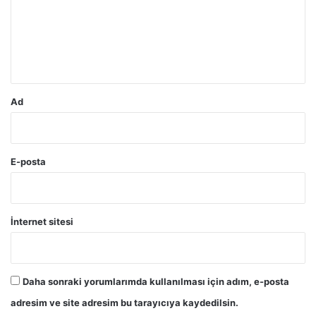
u
m
*
Ad
E-posta
İnternet sitesi
Daha sonraki yorumlarımda kullanılması için adım, e-posta
adresim ve site adresim bu tarayıcıya kaydedilsin.