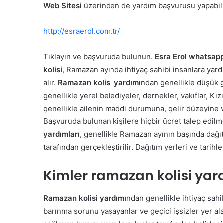
Web Sitesi
üzerinden de yardım başvurusu yapabil
http://esraerol.com.tr/
Tıklayın ve başvuruda bulunun.
Esra Erol whatsap
kolisi
, Ramazan ayında ihtiyaç sahibi insanlara yard
alır.
Ramazan kolisi yardımı
ndan genellikle düşük ge
genellikle yerel belediyeler, dernekler, vakıflar, K
genellikle ailenin maddi durumuna, gelir düzeyine v
Başvuruda bulunan kişilere hiçbir ücret talep edilme
yardımları
, genellikle Ramazan ayının başında dağıtı
tarafından gerçekleştirilir. Dağıtım yerleri ve tarihler
Kimler ramazan kolisi yar
Ramazan kolisi yardımı
ndan genellikle ihtiyaç sahib
barınma sorunu yaşayanlar ve geçici işsizler yer alab