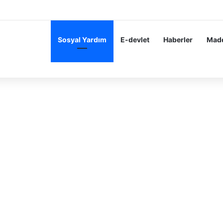
dir Teşekkür Alan Öğrenciler Hemen Başvursun 10 BİN 200 TL Karne Para
Sosyal Yardım
E-devlet
Haberler
Madd