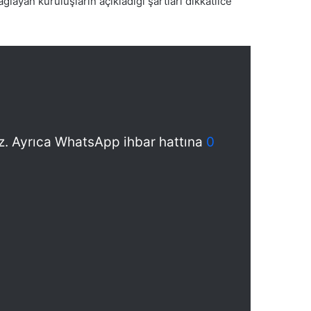
layan kuruluşların açıkladığı şartları dikkatlice
niz. Ayrıca WhatsApp ihbar hattına
0