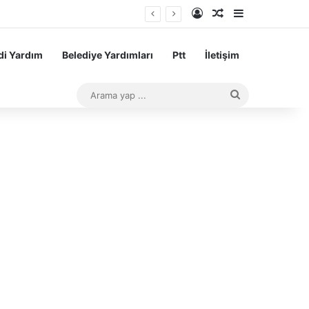
Kayıt Ol
Rastgele Makale
Kenar Bölme
sı Başarı Teşvik Ödemesi
i Yardım
Belediye Yardımları
Ptt
İletişim
Arama
yap
...