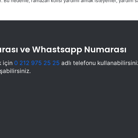
. Bu nedenle, ramazan kolisi yardımı almak isteyenler, yardım sağ
marası ve Whastsapp Numarası
k için
0 212 975 25 25
adlı telefonu kullanabilirsi
abilirsiniz.