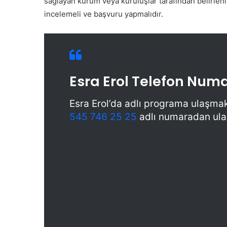
sağlayan kurum veya kuruluşlar tarafından belirlenir
incelemeli ve başvuru yapmalıdır.
Esra Erol Telefon Nu
Esra Erol’da adlı programa ulaşma
545 746 25 25
adlı numaradan ulaş