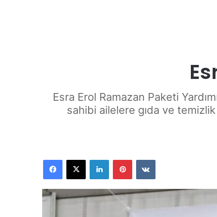
Es
Esra Erol Ramazan Paketi Yardımı
sahibi ailelere gıda ve temizli
Facebook
X
LinkedIn
Pinterest
VKontakte