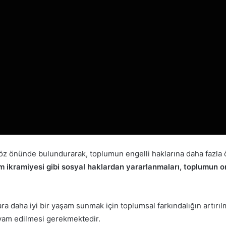
arı göz önünde bulundurarak, toplumun engelli haklarına daha faz
am ikramiyesi gibi sosyal haklardan yararlanmaları, toplumun o
a daha iyi bir yaşam sunmak için toplumsal farkındalığın artırılmas
evam edilmesi gerekmektedir.