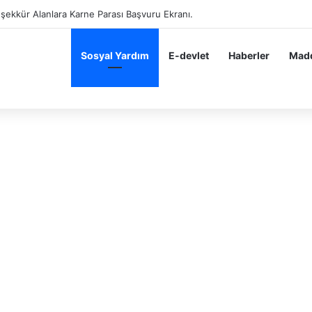
eşekkür Alanlara Karne Parası Başvuru Ekranı.
Sosyal Yardım
E-devlet
Haberler
Madd