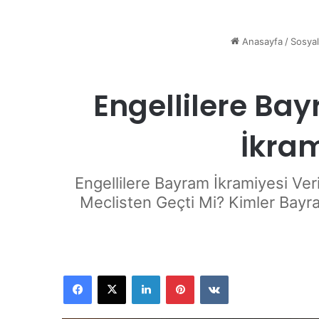
Anasayfa
/
Sosyal
Engellilere Ba
İkra
Engellilere Bayram İkramiyesi Ver
Meclisten Geçti Mi? Kimler Bayr
Facebook
X
LinkedIn
Pinterest
VKontakte