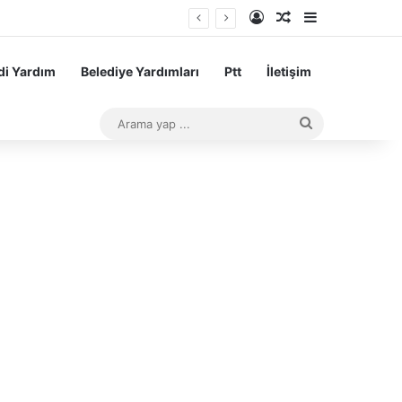
Kayıt Ol
Rastgele Makale
Kenar Bölme
i Yardım
Belediye Yardımları
Ptt
İletişim
Arama
yap
...