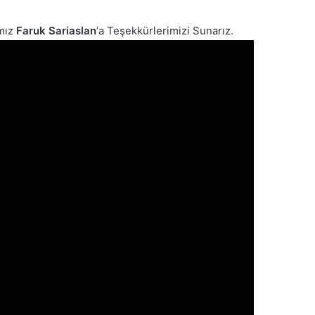
ımız
Faruk Sariaslan
‘a Teşekkürlerimizi Sunarız.