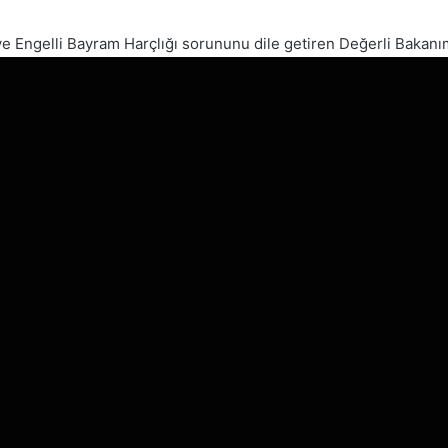
ve Engelli Bayram Harçlığı sorununu dile getiren Değerli Bakan