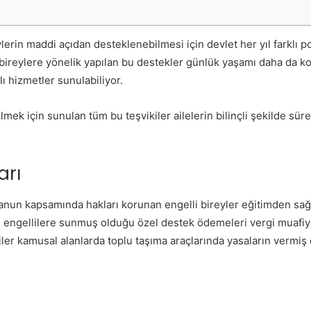
erin maddi açıdan desteklenebilmesi için devlet her yıl farklı p
i bireylere yönelik yapılan bu destekler günlük yaşamı daha da ko
ı hizmetler sunulabiliyor.
lmek için sunulan tüm bu teşvikiler ailelerin bilinçli şekilde sü
arı
kanun kapsamında hakları korunan engelli bireyler eğitimden s
 engellilere sunmuş olduğu özel destek ödemeleri vergi muafiyet
gelliler kamusal alanlarda toplu taşıma araçlarında yasaların verm