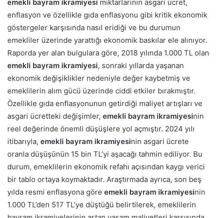
emekli bayram ikramiyesi
miktarlarının asgari ücret,
enflasyon ve özellikle gıda enflasyonu gibi kritik ekonomik
göstergeler karşısında nasıl eridiği ve bu durumun
emekliler üzerinde yarattığı ekonomik baskılar ele alınıyor.
Raporda yer alan bulgulara göre, 2018 yılında 1.000 TL olan
emekli bayram ikramiyesi
, sonraki yıllarda yaşanan
ekonomik değişiklikler nedeniyle değer kaybetmiş ve
emeklilerin alım gücü üzerinde ciddi etkiler bırakmıştır.
Özellikle gıda enflasyonunun getirdiği maliyet artışları ve
asgari ücretteki değişimler,
emekli bayram ikramiyesi
nin
reel değerinde önemli düşüşlere yol açmıştır. 2024 yılı
itibarıyla,
emekli bayram ikramiyesi
nin asgari ücrete
oranla düşüşünün 15 bin TL’yi aşacağı tahmin ediliyor. Bu
durum, emeklilerin ekonomik refahı açısından kaygı verici
bir tablo ortaya koymaktadır. Araştırmada ayrıca, son beş
yılda resmi enflasyona göre
emekli bayram ikramiyesi
nin
1.000 TL’den 517 TL’ye düştüğü belirtilerek, emeklilerin
bayram ikramiyelerinin artan yaşam maliyetleri karşısında