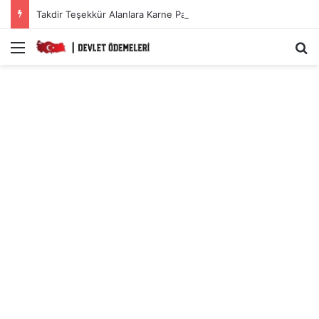
Takdir Teşekkür Alanlara Karne Parası Başvuru Ekranı.
Menü
A