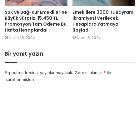
SSK ve Bağ-Kur Emeklilerine
Emeklilere 3000 TL Bayram
Büyük Sürpriz. 15.450 TL
İkramiyesi Verilecek.
Promosyon Tam Ödeme Bu
Hesaplara Yatmaya
Hafta Hesaplarda!
Başladı
Nisan 18, 2024
Nisan 6, 2024
Bir yanıt yazın
E-posta adresiniz yayınlanmayacak.
Gerekli alanlar
*
ile
işaretlenmişlerdir
Y
o
r
u
m
*