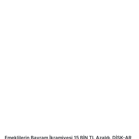
Emeklilerin Bayram İkramiyesi 15 BİN TL Azaldı. DİSK-AR