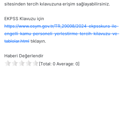
sitesinden tercih kılavuzuna erişim sağlayabilirsiniz.
EKPSS Klavuzu için
https://www.osym.gov.tr/TR,29098/2024-ekpsskura-ile-
engelli-kamu-personeli-yerlestirme-tercih-kilavuzu-ve-
tablolar.html
tıklayın.
Haberi Değerlendir
[Total:
0
Average:
0
]