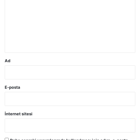
o
r
u
m
*
Ad
E-posta
İnternet sitesi