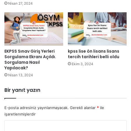
Nisan 27, 2024
kpss lise ön lisans lisans
EKPSS Sınav Giriş Yerleri
tercih tarihleri belli oldu
Sorgulama Ekranı Açıldı.
Sorgulama Nasıl
Ekim 3, 2024
Yapılacak?
Nisan 13, 2024
Bir yanıt yazın
E-posta adresiniz yayınlanmayacak.
Gerekli alanlar
*
ile
işaretlenmişlerdir
Y