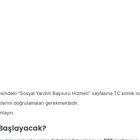
esindeki “Sosyal Yardım Başvuru Hizmeti” sayfasına TC kimlik num
iklerini doğrulamaları gerekmektedir.
mlayın.
 Başlayacak?