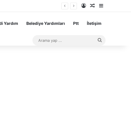
Kayıt Ol
Rastgele Makale
Kenar Bölme
sı Başarı Teşvik Ödemesi
i Yardım
Belediye Yardımları
Ptt
İletişim
Arama
yap
...