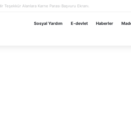
dir Teşekkür Alan Öğrenciler Hemen Başvursun 10 BİN 200 TL Karne Para
Sosyal Yardım
E-devlet
Haberler
Madd