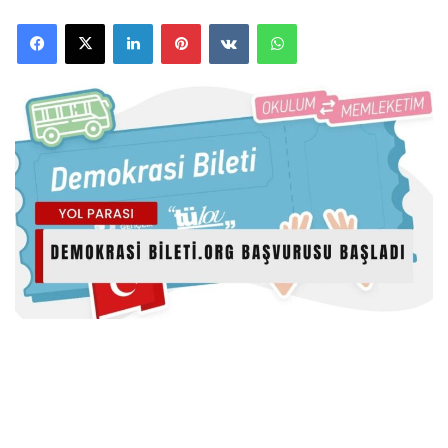
Facebook
X
LinkedIn
Pinterest
VKontakte
WhatsApp