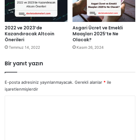
Asgari Ücret ve Emekli
2022 ve 2023’de
Maaşları 2025’te Ne
Kazandıracak Altcoin
Olacak?
Önerileri
Kasım 26, 2024
Temmuz 14, 2022
Bir yanıt yazın
E-posta adresiniz yayınlanmayacak.
Gerekli alanlar
*
ile
işaretlenmişlerdir
Y
o
r
u
m