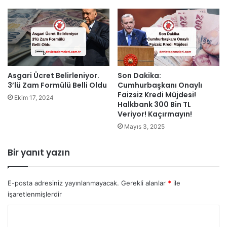
Asgari Ücret Belirleniyor.
Son Dakika:
3’lü Zam Formülü Belli Oldu
Cumhurbaşkanı Onaylı
Faizsiz Kredi Müjdesi!
Ekim 17, 2024
Halkbank 300 Bin TL
Veriyor! Kaçırmayın!
Mayıs 3, 2025
Bir yanıt yazın
E-posta adresiniz yayınlanmayacak.
Gerekli alanlar
*
ile
işaretlenmişlerdir
Y