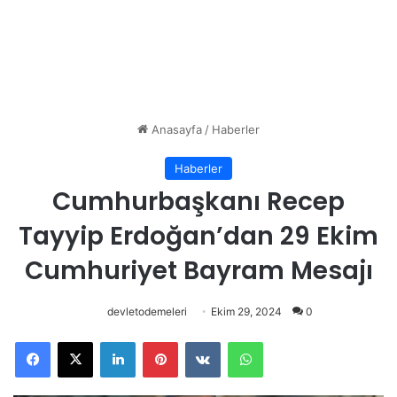
Anasayfa
/
Haberler
Haberler
Cumhurbaşkanı Recep
Tayyip Erdoğan’dan 29 Ekim
Cumhuriyet Bayram Mesajı
devletodemeleri
Ekim 29, 2024
0
Facebook
X
LinkedIn
Pinterest
VKontakte
WhatsApp