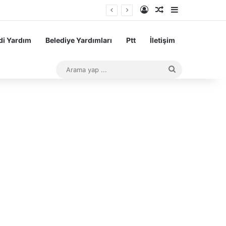
Kayıt Ol
Rastgele Makale
Kenar Bölme
aşarı Teşvik Ödemesi
i Yardım
Belediye Yardımları
Ptt
İletişim
Arama
yap
...