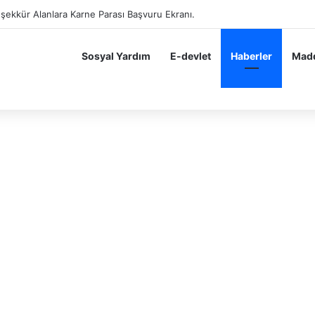
eşekkür Alan Öğrenciler Hemen Başvursun 10 BİN 200 TL Karne Parası B
Sosyal Yardım
E-devlet
Haberler
Madd