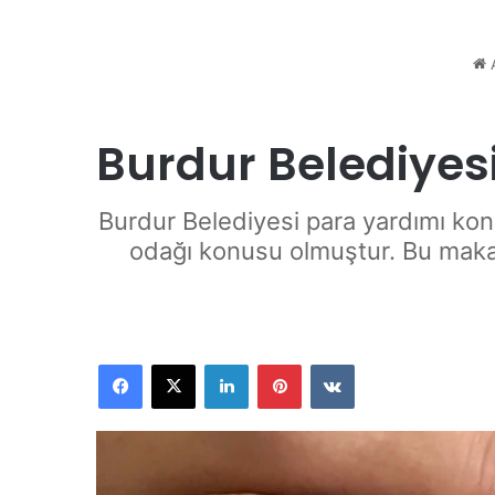
A
Burdur Belediyes
Burdur Belediyesi para yardımı kon
odağı konusu olmuştur. Bu makal
Facebook
X
LinkedIn
Pinterest
VKontakte