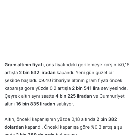
Gram altının fiyatı
, ons fiyatındaki gerilemeye karşın %0,15
artışla
2 bin 532 liradan
kapandı. Yeni gün güzel bir
şekilde başladı. 09.40 itibariyle altının gram fiyatı önceki
kapanışa göre yüzde 0,2 artışla
2 bin 541 lira
seviyesinde.
Çeyrek altın aynı saatte
4 bin 225 liradan
ve Cumhuriyet
altını
16 bin 835 liradan
satılıyor.
Altın, önceki kapanışının yüzde 0,18 altında
2 bin 382
dolardan
kapandı. Önceki kapanışa göre %0,3 artışla şu
anda
2 bin 389 dolarda
bulunuyor.