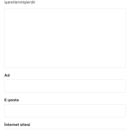
işaretlenmişlerdir
Y
o
r
u
m
*
Ad
E-posta
İnternet sitesi