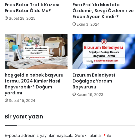
Esra Erol’da Mustafa
Enes Batur Trafik Kazası.
Özdemir, Sevgi Özdemir ve
Enes Batur Öldü Mü?
Ercan Aycan Kimdir?
Şubat 28, 2025
Ekim 3, 2024
hoş geldin bebek başvuru
Erzurum Belediyesi
formu. 2024 Kimler Nasıl
Doğalgaz Yardım
Başvurabilir? Doğum
Başvurusu
yardımı
Kasım 19, 2023
Şubat 15, 2024
Bir yanıt yazın
E-posta adresiniz yayınlanmayacak.
Gerekli alanlar
*
ile