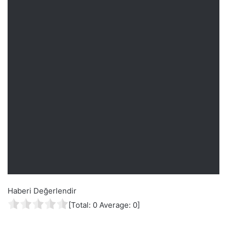
Haberi Değerlendir
[Total:
0
Average:
0
]