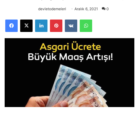
devletodemeleri
Aralık 6, 2021
0
Facebook
X
LinkedIn
Pinterest
VKontakte
WhatsApp