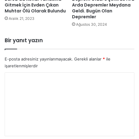
Gitmek İçin Evden Çıkan
Arda Depremler Meydana
Muhtar Ölü Olarak Bulundu
Geldi. Bugün Olan
Depremler
Aralık 21, 2023
Ağustos 30, 2024
Bir yanıt yazın
E-posta adresiniz yayınlanmayacak.
Gerekli alanlar
*
ile
işaretlenmişlerdir
Y
o
r
u
m
*