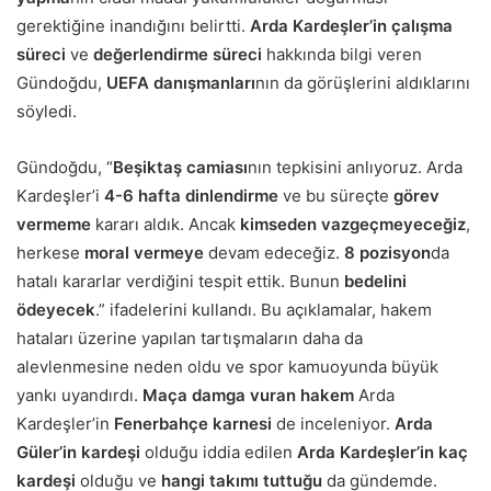
gerektiğine inandığını belirtti.
Arda Kardeşler’in çalışma
süreci
ve
değerlendirme süreci
hakkında bilgi veren
Gündoğdu,
UEFA danışmanları
nın da görüşlerini aldıklarını
söyledi.
Gündoğdu, “
Beşiktaş camiası
nın tepkisini anlıyoruz. Arda
Kardeşler’i
4-6 hafta dinlendirme
ve bu süreçte
görev
vermeme
kararı aldık. Ancak
kimseden vazgeçmeyeceğiz
,
herkese
moral vermeye
devam edeceğiz.
8 pozisyon
da
hatalı kararlar verdiğini tespit ettik. Bunun
bedelini
ödeyecek
.” ifadelerini kullandı. Bu açıklamalar, hakem
hataları üzerine yapılan tartışmaların daha da
alevlenmesine neden oldu ve spor kamuoyunda büyük
yankı uyandırdı.
Maça damga vuran hakem
Arda
Kardeşler’in
Fenerbahçe karnesi
de inceleniyor.
Arda
Güler’in kardeşi
olduğu iddia edilen
Arda Kardeşler’in kaç
kardeşi
olduğu ve
hangi takımı tuttuğu
da gündemde.