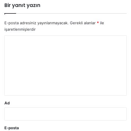
Bir yanıt yazın
E-posta adresiniz yayınlanmayacak.
Gerekli alanlar
*
ile
işaretlenmişlerdir
Y
o
r
u
m
*
Ad
E-posta