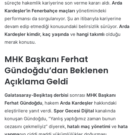
süreçte hakemlik kariyerine son verme kararı aldı.
Arda
Kardeşler’in Fenerbahçe maçları
yönetimindeki
performansı da sorgulanıyor. Şu an itibarıyla kariyerine
devam edip etmediği konusundaki belirsizlik sürüyor.
Arda
Kardeşler kimdir, kaç yaşında
ve
hangi takımlı
olduğu
merak konusu.
MHK Başkanı Ferhat
Gündoğdu’dan Beklenen
Açıklama Geldi
Galatasaray-Beşiktaş derbisi
sonrası
MHK Başkanı
Ferhat Gündoğdu
, hakem
Arda Kardeşler
hakkındaki
eleştirilere yanıt verdi.
Spor Gecesi Dijital
kanalında
konuşan Gündoğdu, “Yanlış yaptığımız zaman bunun
cezasını çekmeliyiz” diyerek,
hatalı maç yönetimi
ve
hata
yapma
nın ciddi maddi yükümlülükler doğurması