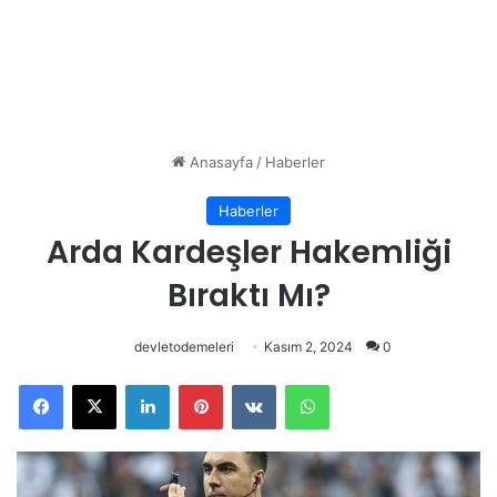
Anasayfa
/
Haberler
Haberler
Arda Kardeşler Hakemliği
Bıraktı Mı?
devletodemeleri
Kasım 2, 2024
0
Facebook
X
LinkedIn
Pinterest
VKontakte
WhatsApp