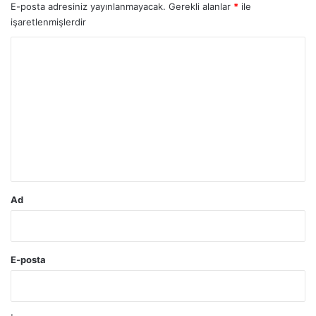
E-posta adresiniz yayınlanmayacak.
Gerekli alanlar
*
ile
işaretlenmişlerdir
Y
o
r
u
m
*
Ad
E-posta