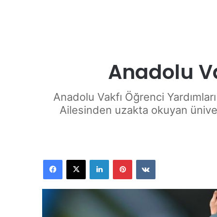
Anadolu Va
Anadolu Vakfı Öğrenci Yardımları 
Ailesinden uzakta okuyan üniver
Facebook
X
LinkedIn
Pinterest
VKontakte