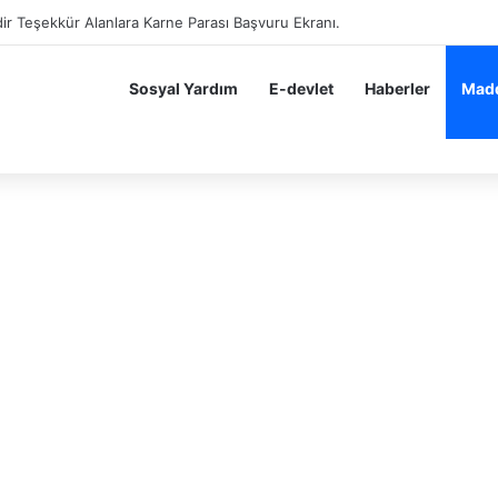
dir Teşekkür Alan Öğrenciler Hemen Başvursun 10 BİN 200 TL Karne Para
Sosyal Yardım
E-devlet
Haberler
Madd