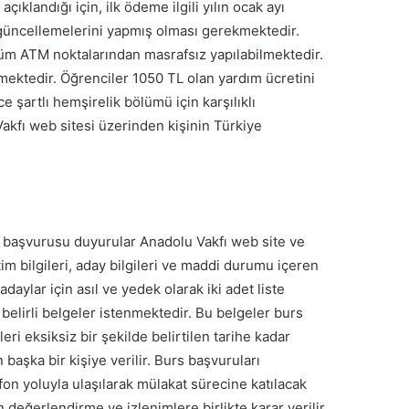
çıklandığı için, ilk ödeme ilgili yılın ocak ayı
 güncellemelerini yapmış olması gerekmektedir.
le tüm ATM noktalarından masrafsız yapılabilmektedir.
lmektedir. Öğrenciler 1050 TL olan yardım ücretini
 şartlı hemşirelik bölümü için karşılıklı
akfı web sitesi üzerinden kişinin Türkiye
rs başvurusu duyurular Anadolu Vakfı web site ve
itim bilgileri, aday bilgileri ve maddi durumu içeren
ylar için asıl ve yedek olarak iki adet liste
belirli belgeler istenmektedir. Bu belgeler burs
ri eksiksiz bir şekilde belirtilen tarihe kadar
başka bir kişiye verilir. Burs başvuruları
n yoluyla ulaşılarak mülakat sürecine katılacak
 değerlendirme ve izlenimlere birlikte karar verilir.