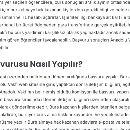
rsiyer seçilen öğrencilere, burs sonuçları aralık ayının ortasında a
 için burs almaya hak kazanan kişilerden gerekli bilgi ve belge
simlerine TL hesabı açtırırlar. İşlemler, ilgi bankaya ait kart i
herhangi bir ücret ödemeden para transferinde gerçekleştirilebi
kfı bu burs yardımını karşılıksız olarak yapmaktadır ancak sadece
im gören öğrenciler faydalanabilir. Başvuru sonuçları Anadolu V
bilir.
urusu Nasıl Yapılır?
itesi üzerinden belirlenen dönem aralığında başvuru yapılır. Bu
lu Vakfı web sitesine giriş yaptıktan sonra iletişim bilgileri, eğ
adolu Vakfının belirlemiş olduğu komisyon ile başvuru yapan ada
başvuru sırasında istenen iletişim bilgileri üzerinden ulaşarak 
olarak gönderilmektedir. Burs kazanan kişilerden istenilen belgele
takdirde, bursiyer burs alma hakkını kaybeder. Ve yedek listeden 
üşme yapılır Burs almaya hak kazanan adaylara e-posta ve telefo
 gerçekleştirilir.
Bu mülakat görüşmesi sırasında adaylara ilişkin