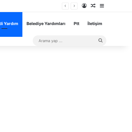
Kayıt Ol
Rastgele Makale
Kenar Bölme
sı Başarı Teşvik Ödemesi
i Yardım
Belediye Yardımları
Ptt
İletişim
Arama
yap
...