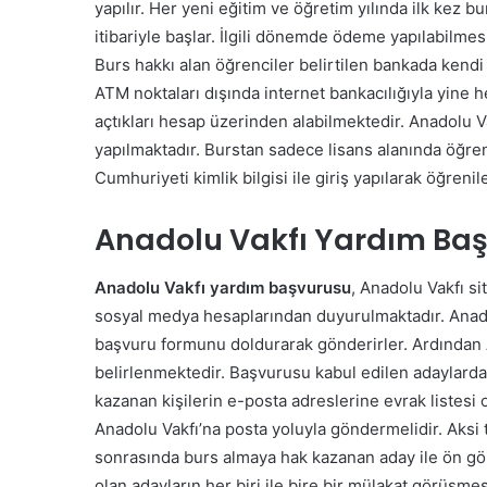
yapılır. Her yeni eğitim ve öğretim yılında ilk kez bu
itibariyle başlar.
İlgili dönemde ödeme yapılabilmesi
Burs hakkı alan öğrenciler belirtilen bankada kendi i
ATM noktaları dışında internet bankacılığıyla yine 
açtıkları hesap üzerinden alabilmektedir.
Anadolu Va
yapılmaktadır. Burstan sadece lisans alanında öğren
Cumhuriyeti kimlik bilgisi ile giriş yapılarak öğrenile
Anadolu Vakfı Yardım Başv
Anadolu Vakfı yardım başvurusu
, Anadolu Vakfı s
sosyal medya hesaplarından duyurulmaktadır.
Anado
başvuru formunu doldurarak gönderirler. Ardından An
belirlenmektedir.
Başvurusu kabul edilen adaylardan 
kazanan kişilerin e-posta adreslerine evrak listesi 
Anadolu Vakfı’na posta yoluyla göndermelidir.
Aksi 
sonrasında burs almaya hak kazanan aday ile ön gör
olan adayların her biri ile bire bir mülakat görüşmesi