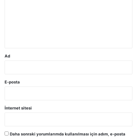
r
u
m
*
Ad
E-posta
İnternet sitesi
Daha sonraki yorumlarımda kullanılması için adım, e-posta