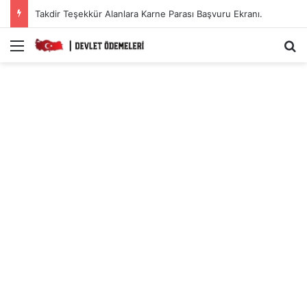
Takdir Teşekkür Alanlara Karne Parası Başvuru Ekranı.
Menü
A