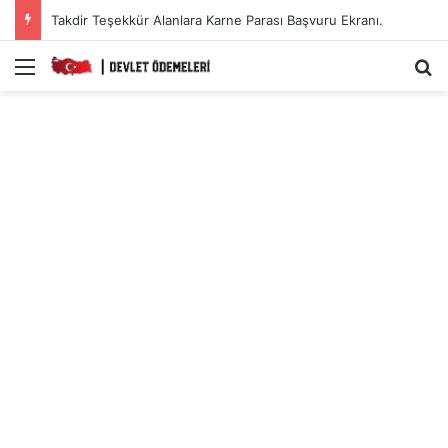
Takdir Teşekkür Alanlara Karne Parası Başvuru Ekranı.
Menü
A