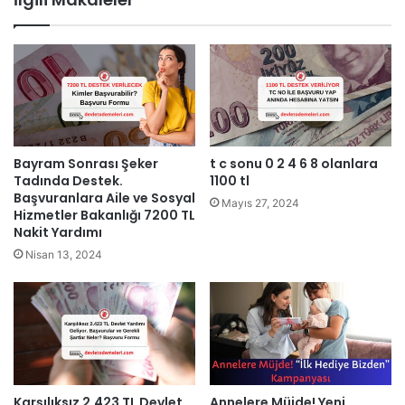
Bayram Sonrası Şeker
t c sonu 0 2 4 6 8 olanlara
Tadında Destek.
1100 tl
Başvuranlara Aile ve Sosyal
Mayıs 27, 2024
Hizmetler Bakanlığı 7200 TL
Nakit Yardımı
Nisan 13, 2024
Karşılıksız 2.423 TL Devlet
Annelere Müjde! Yeni