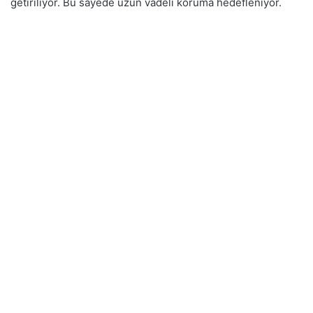
getiriliyor. Bu sayede uzun vadeli koruma hedefleniyor.