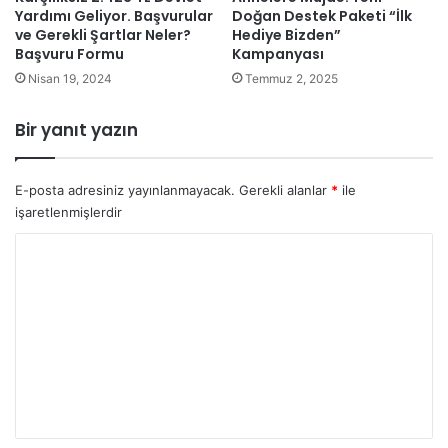
Yardımı Geliyor. Başvurular
Doğan Destek Paketi “İlk
ve Gerekli Şartlar Neler?
Hediye Bizden”
Başvuru Formu
Kampanyası
Nisan 19, 2024
Temmuz 2, 2025
Bir yanıt yazın
E-posta adresiniz yayınlanmayacak.
Gerekli alanlar
*
ile
işaretlenmişlerdir
Y
o
r
u
m
*