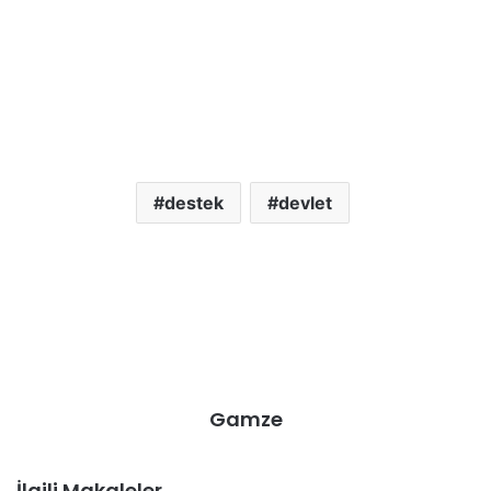
destek
devlet
Gamze
İlgili Makaleler