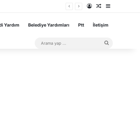
Kayıt Ol
Rastgele Makale
Kenar Bölme
aşarı Teşvik Ödemesi
i Yardım
Belediye Yardımları
Ptt
İletişim
Arama
yap
...