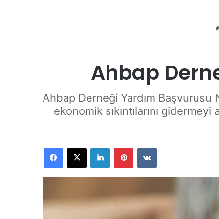
Ahbap Derne
Ahbap Derneği Yardım Başvurusu Na
ekonomik sıkıntılarını gidermeyi 
Facebook
X
LinkedIn
Pinterest
VKontakte