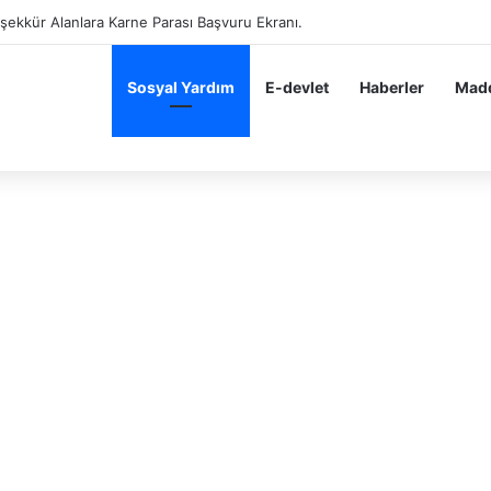
eşekkür Alan Öğrenciler Hemen Başvursun 10 BİN 200 TL Karne Parası B
Sosyal Yardım
E-devlet
Haberler
Madd