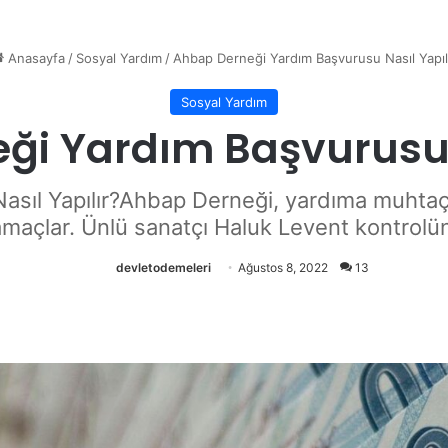
Anasayfa
/
Sosyal Yardım
/
Ahbap Derneği Yardım Başvurusu Nasıl Yapıl
Sosyal Yardım
ği Yardım Başvurusu N
sıl Yapılır?Ahbap Derneği, yardıma muhtaç 
amaçlar. Ünlü sanatçı Haluk Levent kontrolünd
devletodemeleri
Ağustos 8, 2022
13