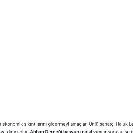
 ekonomik sıkıntılarını gidermeyi amaçlar. Ünlü sanatçı Haluk L
 yardımcı olur.
Ahbap Derneği başvuru nasıl yapılır
sorusu ise m