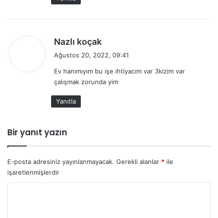
i
:
d
Nazlı koçak
e
Ağustos 20, 2022, 09:41
d
Ev hanımıyım bu işe ihtiyacım var 3kizim var
i
çalışmak zorunda yim
k
i
Yanıtla
:
Bir yanıt yazın
E-posta adresiniz yayınlanmayacak.
Gerekli alanlar
*
ile
işaretlenmişlerdir
Y
o