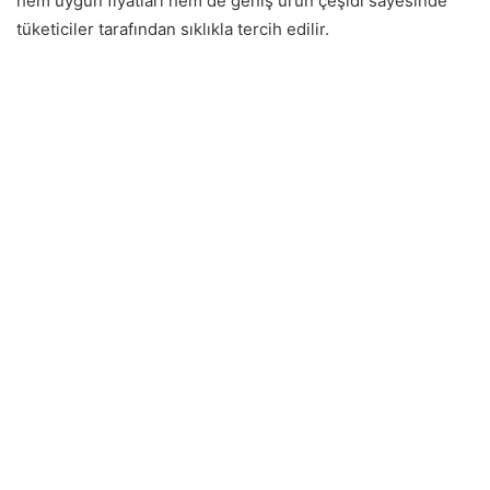
hem uygun fiyatları hem de geniş ürün çeşidi sayesinde
tüketiciler tarafından sıklıkla tercih edilir.