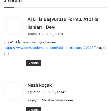
3 Yorum
A101 is Başvurusu Formu. A101 is
d
İlanları - Devl
e
Temmuz 2, 2023, 13:01
d
[…] A101 İş Başvurusu İçin Hemen
i
https://www.devletodemeleri.com/a101-is-basvuru-2023/
Tıklayın.
k
[…]
i
:
Yanıtla
d
Nazlı koçak
e
Ağustos 20, 2022, 09:42
d
Yeşilyurt Malatya oturuyorum
i
k
Yanıtla