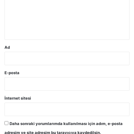
r
u
m
*
Ad
E-posta
İnternet sitesi
Daha sonraki yorumlarımda kullanılması için adım, e-posta
adresim ve site adresim bu tarayıcıya kaydedilsin.