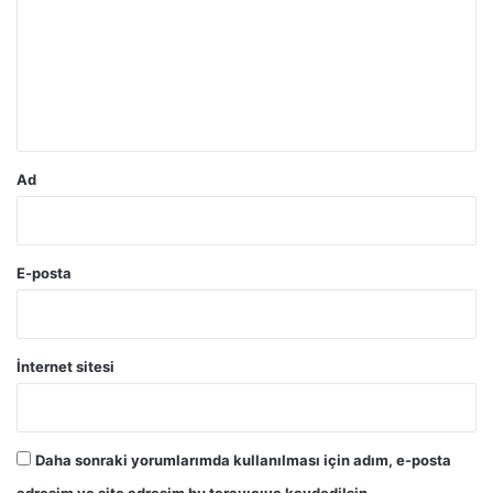
r
u
m
*
Ad
E-posta
İnternet sitesi
Daha sonraki yorumlarımda kullanılması için adım, e-posta
adresim ve site adresim bu tarayıcıya kaydedilsin.