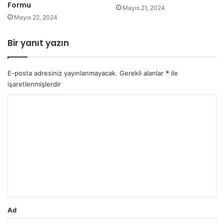
Formu
Mayıs 21, 2024
Mayıs 22, 2024
Bir yanıt yazın
E-posta adresiniz yayınlanmayacak.
Gerekli alanlar
*
ile
işaretlenmişlerdir
Y
o
r
u
m
*
Ad