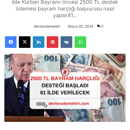
ilde Kurban Bayramı öncesi 2500 TL destek
ödemesi bayram harçlığı başvurusu nasıl
yapılır81...
devletodemeleri
Mayıs 20, 2024
0
Facebook
X
LinkedIn
Pinterest
VKontakte
WhatsApp