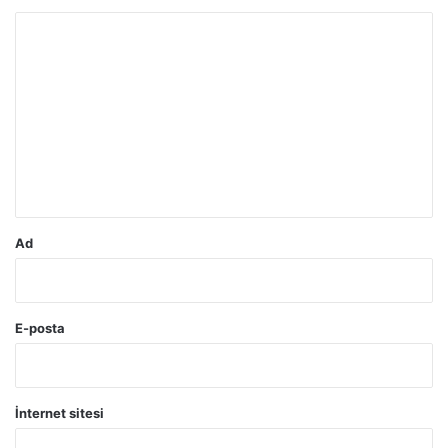
Y
o
r
u
m
*
Ad
E-posta
İnternet sitesi