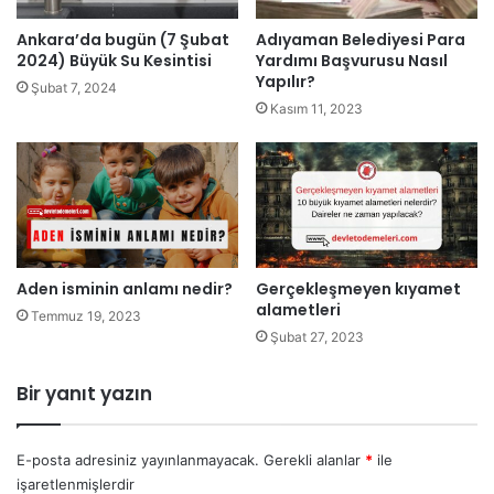
Ankara’da bugün (7 Şubat
Adıyaman Belediyesi Para
2024) Büyük Su Kesintisi
Yardımı Başvurusu Nasıl
Yapılır?
Şubat 7, 2024
Kasım 11, 2023
Aden isminin anlamı nedir?
Gerçekleşmeyen kıyamet
alametleri
Temmuz 19, 2023
Şubat 27, 2023
Bir yanıt yazın
E-posta adresiniz yayınlanmayacak.
Gerekli alanlar
*
ile
işaretlenmişlerdir