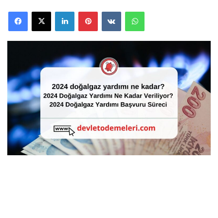
Facebook
X
LinkedIn
Pinterest
VKontakte
WhatsApp