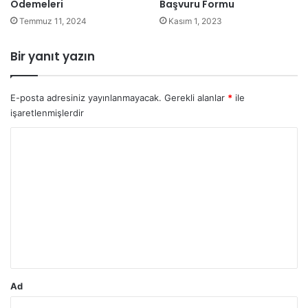
Ödemeleri
Başvuru Formu
Temmuz 11, 2024
Kasım 1, 2023
Bir yanıt yazın
E-posta adresiniz yayınlanmayacak.
Gerekli alanlar
*
ile
işaretlenmişlerdir
Y
o
r
u
m
*
Ad