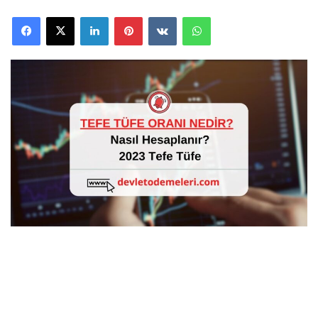
Facebook
X
LinkedIn
Pinterest
VKontakte
WhatsApp