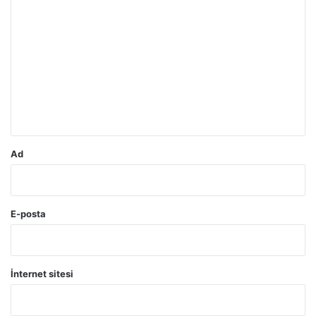
Y
o
r
u
m
*
Ad
E-posta
İnternet sitesi