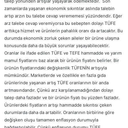
talep yönünden artışlar yaşayarak ödemektedir.
Son
zamanlarda yaşanan ekonomik sıkıntılar aslında talebin
artıp arzın bu talebe cevap verememesi yüzündendir. Eğer
arz talebe cevap veremiyorsa bu sebepten dolayı TÜFE
arttıkça hizmet ve ürünlerin pahalılık oranı da artacaktır. Bu
durumda ekonomik zorluk çeken aileler bir ürüne ulaşma
konusunda daha da büyük sorunlar yaşayabilecektir.
Oranlar ile ifade edilen TÜFE ve TEFE hammadde ve yarım
mamul fiyatlarını baz alarak bir ürünün fiyatını belirler. Bir
ürünün fiyatlarındaki değişkenlik TÜFENİN artışıyla
mümkündür. Marketlerde ve özellikle en fazla gıda
ürünlerinde yaşanan artış TÜFE oranlarının bir anda
artmasındandır. Çünkü arz karşılanamadığından dolayı
talep daha fazladır ve bir ürünün fiyatı bu yüzden fazladır.
Ürünlerdeki fiyatların artışı hammadde sıkıntısı çeken
durumlarda daha da artabilir.
Oranlarının birbirine göre
değişken oluşu tamamen enflasyon durumuyla
bağdaştırılabilir. Çünkü enflasyon durumu TÜFE