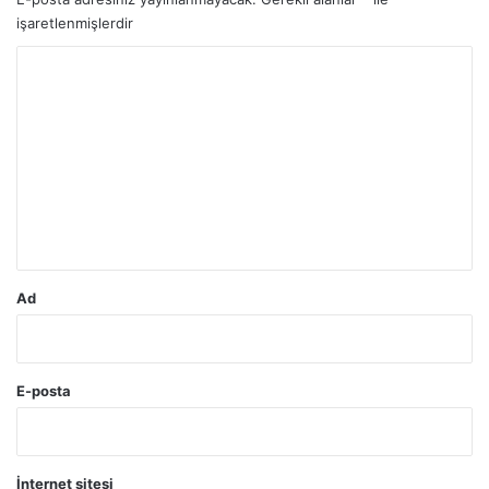
işaretlenmişlerdir
Y
o
r
u
m
*
Ad
E-posta
İnternet sitesi