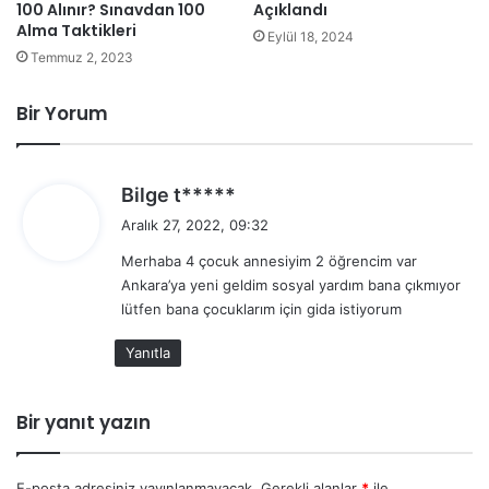
Açıklandı
100 Alınır? Sınavdan 100
Alma Taktikleri
Eylül 18, 2024
Temmuz 2, 2023
Bir Yorum
d
Bilge t*****
e
Aralık 27, 2022, 09:32
d
Merhaba 4 çocuk annesiyim 2 öğrencim var
i
Ankara’ya yeni geldim sosyal yardım bana çıkmıyor
k
lütfen bana çocuklarım için gida istiyorum
i
:
Yanıtla
Bir yanıt yazın
E-posta adresiniz yayınlanmayacak.
Gerekli alanlar
*
ile