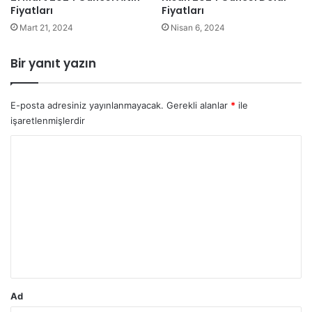
Fiyatları
Fiyatları
Mart 21, 2024
Nisan 6, 2024
Bir yanıt yazın
E-posta adresiniz yayınlanmayacak.
Gerekli alanlar
*
ile
işaretlenmişlerdir
Y
o
r
u
m
*
Ad