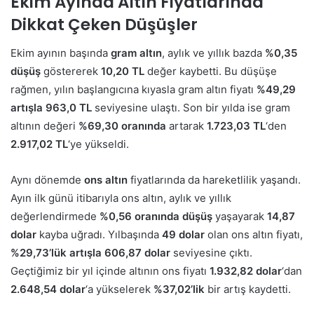
Ekim Ayında Altın Fiyatlarında
Dikkat Çeken Düşüşler
Ekim ayının başında
gram altın
, aylık ve yıllık bazda
%0,35
düşüş
göstererek
10,20 TL
değer kaybetti. Bu düşüşe
rağmen, yılın başlangıcına kıyasla gram altın fiyatı
%49,29
artışla
963,0 TL
seviyesine ulaştı. Son bir yılda ise gram
altının değeri
%69,30 oranında
artarak
1.723,03 TL
‘den
2.917,02 TL
‘ye yükseldi.
Aynı dönemde
ons altın
fiyatlarında da hareketlilik yaşandı.
Ayın ilk günü itibarıyla ons altın, aylık ve yıllık
değerlendirmede
%0,56 oranında düşüş
yaşayarak
14,87
dolar
kayba uğradı. Yılbaşında
49 dolar
olan ons altın fiyatı,
%29,73’lük artışla
606,87 dolar
seviyesine çıktı.
Geçtiğimiz bir yıl içinde altının ons fiyatı
1.932,82 dolar
‘dan
2.648,54 dolar
‘a yükselerek
%37,02’lik
bir artış kaydetti.