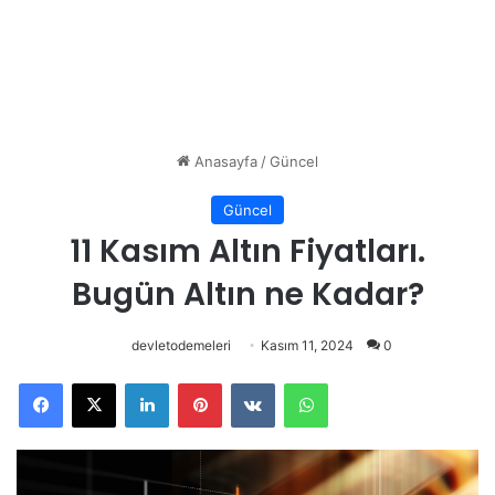
Anasayfa
/
Güncel
Güncel
11 Kasım Altın Fiyatları.
Bugün Altın ne Kadar?
devletodemeleri
Kasım 11, 2024
0
Facebook
X
LinkedIn
Pinterest
VKontakte
WhatsApp