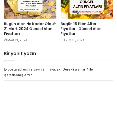
Bugün 15 Ekim Altın
Bugün Altın Ne Kadar Oldu?
Fiyatları. Güncel Altın
21 Mart 2024 Güncel Altın
Fiyatları
Fiyatları
Ekim 15, 2024
Mart 21, 2024
Bir yanıt yazın
E-posta adresiniz yayınlanmayacak.
Gerekli alanlar
*
ile
işaretlenmişlerdir
Y
o
r
u
m