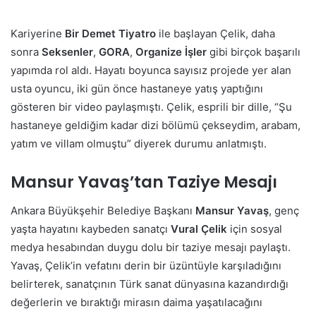
Kariyerine
Bir Demet Tiyatro
ile başlayan Çelik, daha
sonra
Seksenler
,
GORA
,
Organize İşler
gibi birçok başarılı
yapımda rol aldı. Hayatı boyunca sayısız projede yer alan
usta oyuncu, iki gün önce hastaneye yatış yaptığını
gösteren bir video paylaşmıştı. Çelik, esprili bir dille, “Şu
hastaneye geldiğim kadar dizi bölümü çekseydim, arabam,
yatım ve villam olmuştu” diyerek durumu anlatmıştı.
Mansur Yavaş’tan Taziye Mesajı
Ankara Büyükşehir Belediye Başkanı
Mansur Yavaş
, genç
yaşta hayatını kaybeden sanatçı
Vural Çelik
için sosyal
medya hesabından duygu dolu bir taziye mesajı paylaştı.
Yavaş, Çelik’in vefatını derin bir üzüntüyle karşıladığını
belirterek, sanatçının Türk sanat dünyasına kazandırdığı
değerlerin ve bıraktığı mirasın daima yaşatılacağını