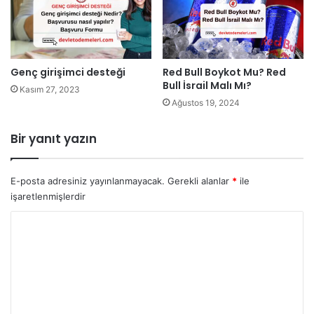
Genç girişimci desteği
Red Bull Boykot Mu? Red
Bull İsrail Malı Mı?
Kasım 27, 2023
Ağustos 19, 2024
Bir yanıt yazın
E-posta adresiniz yayınlanmayacak.
Gerekli alanlar
*
ile
işaretlenmişlerdir
Y
o
r
u
m