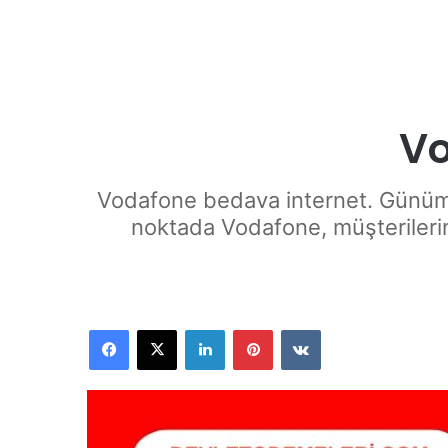
Vo
Vodafone bedava internet. Günümüz
noktada Vodafone, müşterilerin
Facebook
X
LinkedIn
Pinterest
VKontakte