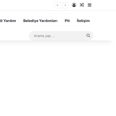
Kayıt Ol
Rastgele Makale
Kenar Bölme
sı Başarı Teşvik Ödemesi
i Yardım
Belediye Yardımları
Ptt
İletişim
Arama
yap
...