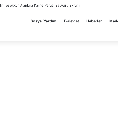
dir Teşekkür Alan Öğrenciler Hemen Başvursun 10 BİN 200 TL Karne Para
Sosyal Yardım
E-devlet
Haberler
Madd