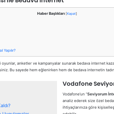
 ile Bedava İnternet
Haber Başlıkları
[
Kapat
]
 Yapılır?
 oyunlar, anketler ve kampanyalar sunarak bedava internet kazan
irsiniz. Bu sayede hem eğlenirken hem de bedava internetin tadını
Vodafone Seviyo
Vodafone’un “
Seviyorum İnt
analiz ederek size özel bedav
aldı?
ihtiyaçlarınıza göre kişiselle
n Uygulamalar
edebilir.