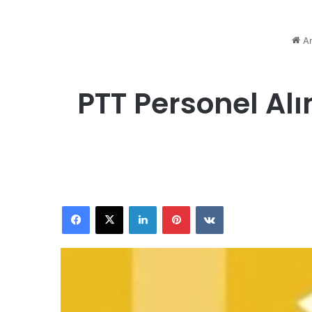
An
PTT Personel Al
Facebook
X
LinkedIn
Pinterest
VKontakte