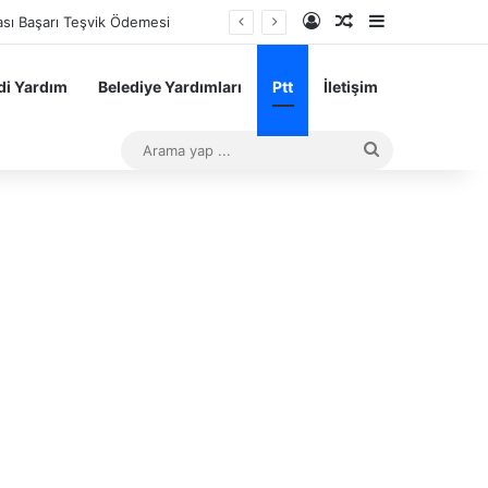
Kayıt Ol
Rastgele Makale
Kenar Bölme
 karne hediyesi
i Yardım
Belediye Yardımları
Ptt
İletişim
Arama
yap
...