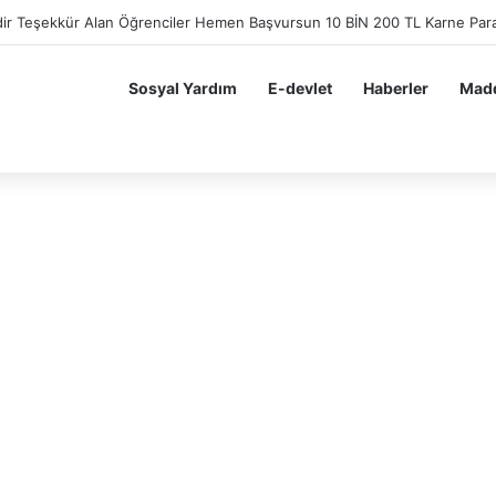
den Öğrencilere 5500 TL Destek. Karnesiyle gelen öğrencilere 5.500 TL
Sosyal Yardım
E-devlet
Haberler
Madd