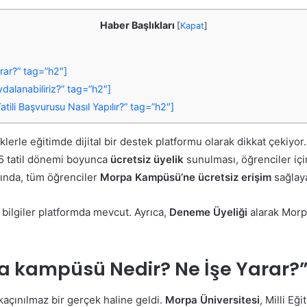
Haber Başlıkları
[
Kapat
]
rar?” tag=”h2″]
alanabiliriz?” tag=”h2″]
tili Başvurusu Nasıl Yapılır?” tag=”h2″]
lerle eğitimde dijital bir destek platformu olarak dikkat çekiyor
15 tatil dönemi boyunca
ücretsiz üyelik
sunulması, öğrenciler için
ında, tüm öğrenciler
Morpa Kampüsü’ne ücretsiz erişim
sağlay
ı bilgiler platformda mevcut. Ayrıca,
Deneme Üyeliği
alarak Morpa
pa kampüsü Nedir? Ne İşe Yarar?
açınılmaz bir gerçek haline geldi.
Morpa Üniversitesi
, Milli Eğ