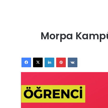
Morpa Kampüs 
Facebook
X
LinkedIn
Pinterest
VKontakte