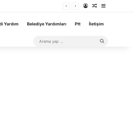
Kayıt Ol
Rastgele Makale
Kenar Bölme
i Yardım
Belediye Yardımları
Ptt
İletişim
Arama
yap
...