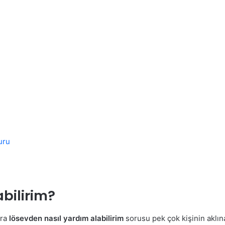
uru
bilirim?
nra
lösevden nasıl yardım alabilirim
sorusu pek çok kişinin aklın