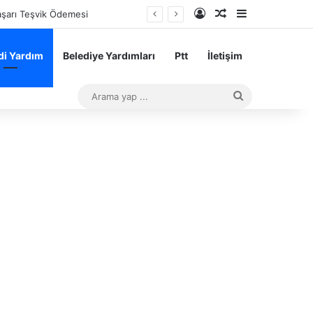
Kayıt Ol
Rastgele Makale
Kenar Bölme
aşarı Teşvik Ödemesi
i Yardım
Belediye Yardımları
Ptt
İletişim
Arama
yap
...