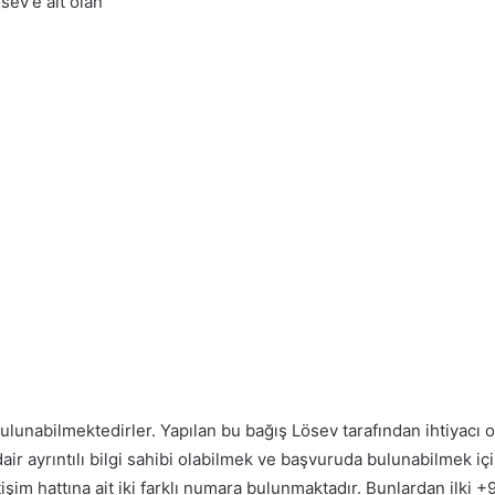
sev’e ait olan
 bulunabilmektedirler. Yapılan bu bağış Lösev tarafından ihtiyacı 
air ayrıntılı bilgi sahibi olabilmek ve başvuruda bulunabilmek için, 
im hattına ait iki farklı numara bulunmaktadır. Bunlardan ilki 