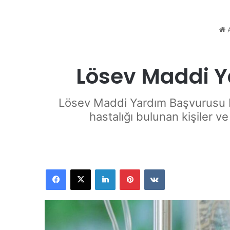
A
Lösev Maddi Y
Lösev Maddi Yardım Başvurusu Nas
hastalığı bulunan kişiler ve
Facebook
X
LinkedIn
Pinterest
VKontakte