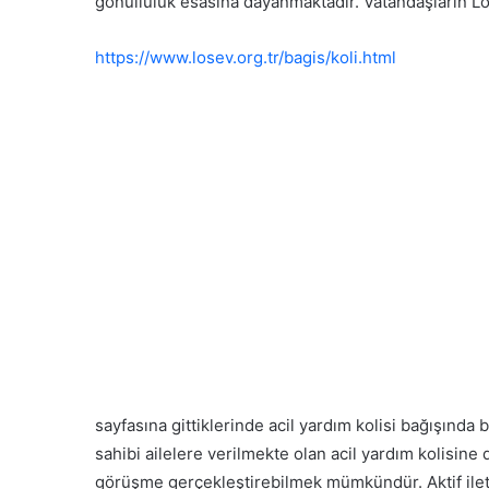
gönüllülük esasına dayanmaktadır. Vatandaşların Lö
https://www.losev.org.tr/bagis/koli.html
sayfasına gittiklerinde acil yardım kolisi bağışında
sahibi ailelere verilmekte olan acil yardım kolisine d
görüşme gerçekleştirebilmek mümkündür. Aktif iletiş