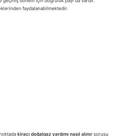
e geçmiş dönem için doğruluk payı da vardır.
eklerinden faydalanabilmektedir.
 noktada
kiracı doğalgaz yardımı nasıl alınır
sorusu