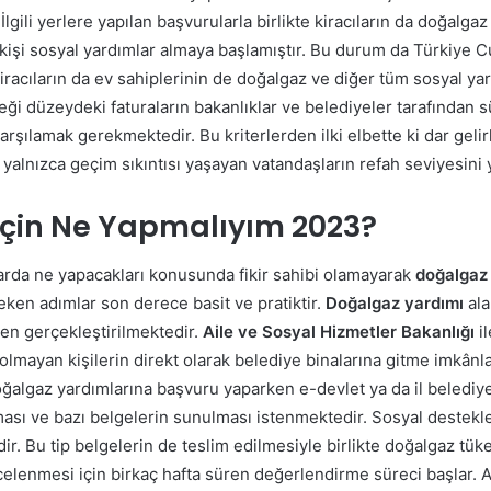
gili yerlere yapılan başvurularla birlikte kiracıların da doğalg
işi sosyal yardımlar almaya başlamıştır. Bu durum da Türkiye Cum
iracıların da ev sahiplerinin de doğalgaz ve diğer tüm sosyal y
 düzeydeki faturaların bakanlıklar ve belediyeler tarafından sü
 karşılamak gerekmektedir.
Bu kriterlerden ilki elbette ki dar gel
r yalnızca geçim sıkıntısı yaşayan vatandaşların refah seviyesini
İçin Ne Yapmalıyım 2023?
arda ne yapacakları konusunda fikir sahibi olamayarak
doğalgaz 
ken adımlar son derece basit ve pratiktir.
Doğalgaz yardımı
ala
en gerçekleştirilmektedir.
Aile ve Sosyal Hizmetler Bakanlığı
il
olmayan kişilerin direkt olarak belediye binalarına gitme imkânlar
oğalgaz yardımlarına başvuru yaparken e-devlet ya da il belediye
nması ve bazı belgelerin sunulması istenmektedir.
Sosyal destekler
r. Bu tip belgelerin de teslim edilmesiyle birlikte doğalgaz t
ncelenmesi için birkaç hafta süren değerlendirme süreci başlar.