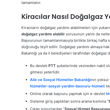
tamamlanır.
Kiracılar Nasıl Doğalgaz Y
Kiracıların doğalgaz yardımı alabilmeleri için yuka
doğalgaz yardımı alabilir
sorusunun yanıtı da netle
Başvurunun tamamlanmasıyla birlikte birkaç hafta 
doğruluğu teyit edilir.
Doğalgaz yardımı almaya hak k
Bakanlığı ya da il belediyeleri tarafından doğalgaz 
Bu destek
PTT
şubelerinde vezneden nakit ola
gitmesi yeterlidir.
Aile ve Sosyal Hizmetler Bakanlığı
nın yoksul
hizmetler-sosyal-yardim-basvuru-hizmeti
tık
Online olarak başvuru yapmak için e-devlet
ht
Sisteme giriş yaptıktan sonra arama kısmına “
Çıkan sonuçlardan “
Sosyal Hizmet Başvurusu