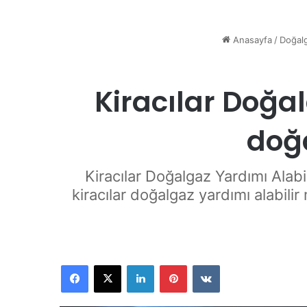
Anasayfa
/
Doğalg
Kiracılar Doğal
doğa
Kiracılar Doğalgaz Yardımı Alab
kiracılar doğalgaz yardımı alabil
Facebook
X
LinkedIn
Pinterest
VKontakte