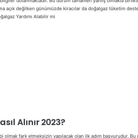
bilgiler dolanmaktadır.
Bu durum tamamen yanlış olmakla birlikt
una açık değilken günümüzde kiracılar da doğalgaz tüketim dest
ğalgaz Yardımı Alabilir mi
sıl Alınır 2023?
ibi olmak fark etmeksizin yapılacak olan ilk adım başvurudur. Bu