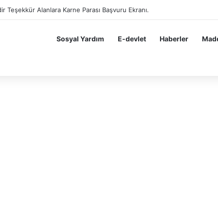
dir Teşekkür Alan Öğrenciler Hemen Başvursun 10 BİN 200 TL Karne Para
Sosyal Yardım
E-devlet
Haberler
Madd