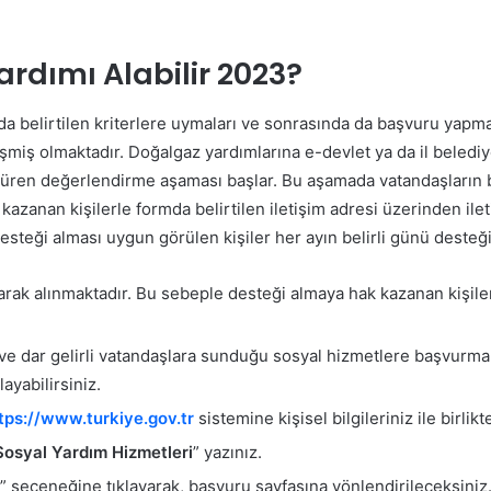
ardımı Alabilir 2023?
rıda belirtilen kriterlere uymaları ve sonrasında da başvuru yap
şmiş olmaktadır.
Doğalgaz yardımlarına e-devlet ya da il bele
süren değerlendirme aşaması başlar. Bu aşamada vatandaşların b
azanan kişilerle formda belirtilen iletişim adresi üzerinden ile
desteği alması uygun görülen kişiler her ayın belirli günü desteği
rak alınmaktadır. Bu sebeple desteği almaya hak kazanan kişile
 ve dar gelirli vatandaşlara sunduğu sosyal hizmetlere başvurma
layabilirsiniz.
tps://www.turkiye.gov.tr
sistemine kişisel bilgileriniz ile birli
Sosyal Yardım Hizmetleri
” yazınız.
” seçeneğine tıklayarak, başvuru sayfasına yönlendirileceksiniz