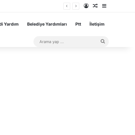
Kayıt Ol
Rastgele Makale
Kenar Bölme
sı Başarı Teşvik Ödemesi
i Yardım
Belediye Yardımları
Ptt
İletişim
Arama
yap
...