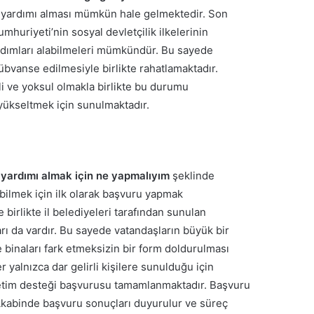
az yardımı alması mümkün hale gelmektedir.
Son
huriyeti’nin sosyal devletçilik ilkelerinin
ardımları alabilmeleri mümkündür. Bu sayede
bvanse edilmesiyle birlikte rahatlamaktadır.
irli ve yoksul olmakla birlikte bu durumu
 yükseltmek için sunulmaktadır.
yardımı almak için ne yapmalıyım
şeklinde
bilmek için ilk olarak başvuru yapmak
e birlikte il belediyeleri tarafından sunulan
ı da vardır.
Bu sayede vatandaşların büyük bir
 binaları fark etmeksizin bir form doldurulması
 yalnızca dar gelirli kişilere sunulduğu için
üketim desteği başvurusu tamamlanmaktadır. Başvuru
 Akabinde başvuru sonuçları duyurulur ve süreç