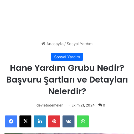
Anasayfa
/
Sosyal Yardım
Sosyal Yardım
Hane Yardım Grubu Nedir?
Başvuru Şartları ve Detayları
Nelerdir?
devletodemeleri
Ekim 21, 2024
0
Facebook
X
LinkedIn
Pinterest
VKontakte
WhatsApp