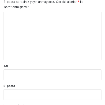
E-posta adresiniz yayınlanmayacak.
Gerekli alanlar
*
ile
işaretlenmişlerdir
Y
o
r
u
m
*
Ad
E-posta