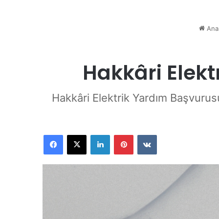
Ana
Hakkâri Elekt
Hakkâri Elektrik Yardım Başvurusu
Facebook
X
LinkedIn
Pinterest
VKontakte