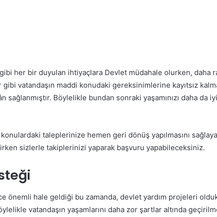
k gibi her bir duyulan ihtiyaçlara Devlet müdahale olurken, daha
ar gibi vatandaşın maddi konudaki gereksinimlerine kayıtsız kal
mkân sağlanmıştır. Böylelikle bundan sonraki yaşamınızı daha da i
onulardaki taleplerinize hemen geri dönüş yapılmasını sağlayabi
rken sizlerle takiplerinizi yaparak başvuru yapabileceksiniz.
steği
 önemli hale geldiği bu zamanda, devlet yardım projeleri olduk
 Böylelikle vatandaşın yaşamlarını daha zor şartlar altında geçir