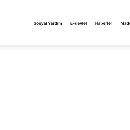
ir Teşekkür Alanlara Karne Parası Başvuru Ekranı.
Sosyal Yardım
E-devlet
Haberler
Madd