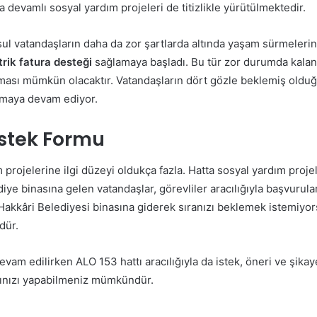
devamlı sosyal yardım projeleri de titizlikle yürütülmektedir.
l vatandaşların daha da zor şartlarda altında yaşam sürmelerin
trik fatura desteği
sağlamaya başladı. Bu tür zor durumda kalan 
ılması mümkün olacaktır. Vatandaşların dört gözle beklemiş old
 almaya devam ediyor.
estek Formu
 projelerine ilgi düzeyi oldukça fazla. Hatta sosyal yardım proje
ye binasına gelen vatandaşlar, görevliler aracılığıyla başvurular
Hakkâri Belediyesi binasına giderek sıranızı beklemek istemiyors
ndür.
vam edilirken ALO 153 hattı aracılığıyla da istek, öneri ve şikaye
arınızı yapabilmeniz mümkündür.