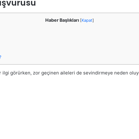
Başvurusu
Haber Başlıkları
[
Kapat
]
?
ir ilgi görürken, zor geçinen aileleri de sevindirmeye neden ol