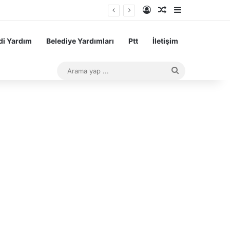
Kayıt Ol
Rastgele Makale
Kenar Bölme
i Yardım
Belediye Yardımları
Ptt
İletişim
Arama
yap
...