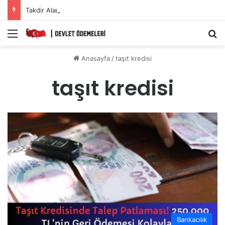
Takdir Alan Öğrencilere Karne Parası Başvurusu Nasıl Yapılır?
Menü
A
Anasayfa
/
taşıt kredisi
taşıt kredisi
Bankacılık