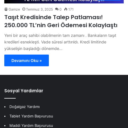
Gamze
Temmuz 3, 2025
0
171
Taşıt Kredisinde Talep Patlaması!
250.000 TL’nin Geri Ödemesi Kolaylaştı
Yeni bir araç sahibi olabilmenin tam zamanı . Bankaların taşıt
kredileri esnekleşti. Vade süresi arttırıldı. Kredi limitinde
yükselişin başladığı dönemde…
Devamını Oku »
Sosyal Yardımlar
Doğalgaz Yardımı
Tablet Yardım Başvurusu
Maddi Yardım Başvurusu