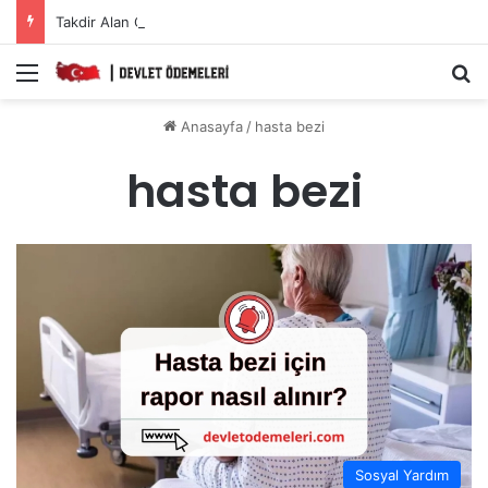
Takdir Alan Öğrencilere Karne Parası Başvurusu Nasıl Yapılır?
Menü
A
Anasayfa
/
hasta bezi
hasta bezi
Sosyal Yardım