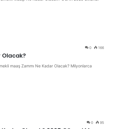
0
166
 Olacak?
mekli maaş Zammı Ne Kadar Olacak? Milyonlarca
0
95