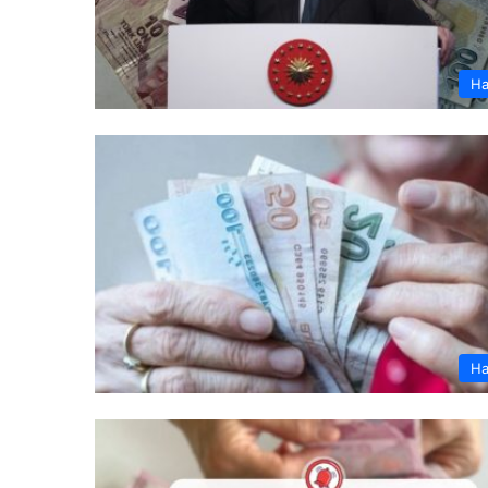
Ha
Ha