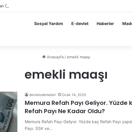
lan Öğrencilere Karne Parası Başvurusu Nasıl Yapılır?
Sosyal Yardım
E-devlet
Haberler
Madd
Anasayfa
/
emekli maaşı
emekli maaşı
devletodemeleri
Ocak 14, 2025
Memura Refah Payı Geliyor. Yüzde 
Refah Payı Ne Kadar Oldu?
Memura Refah Payı Geliyor. Yüzde kaç Refah Payı yapı
Payı. SSK ve…