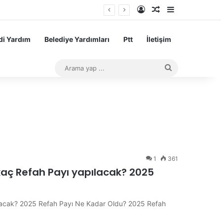
Kayıt Ol
Rastgele Makale
Kenar Bölme
i Yardım
Belediye Yardımları
Ptt
İletişim
Arama
yap
...
1
361
kaç Refah Payı yapılacak? 2025
lacak? 2025 Refah Payı Ne Kadar Oldu? 2025 Refah