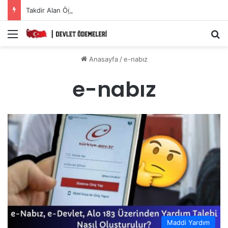
Takdir Alan Öğrencilere Karne Parası Başvurusu Nasıl Yapılır?
Menü
A
Anasayfa
/
e-nabız
e-nabız
Maddi Yardım