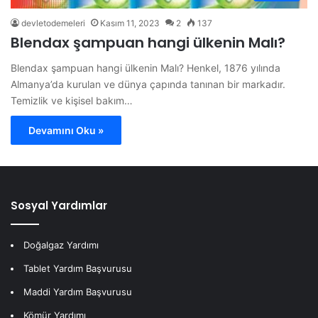
devletodemeleri
Kasım 11, 2023
2
137
Blendax şampuan hangi ülkenin Malı?
Blendax şampuan hangi ülkenin Malı? Henkel, 1876 yılında
Almanya’da kurulan ve dünya çapında tanınan bir markadır.
Temizlik ve kişisel bakım…
Devamını Oku »
Sosyal Yardımlar
Doğalgaz Yardımı
Tablet Yardım Başvurusu
Maddi Yardım Başvurusu
Kömür Yardımı