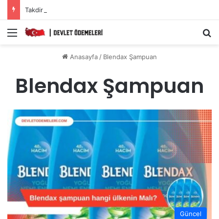
Takdir Alan Öğrencilere Karne Parası Başvurusu Nasıl Yapılır?
Menü
A
Anasayfa
/
Blendax Şampuan
Blendax Şampuan
Güncel