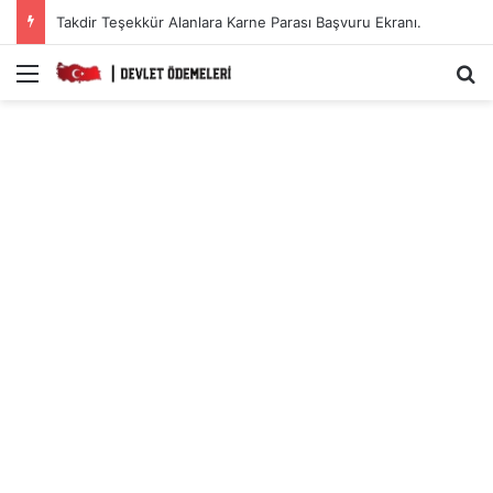
Takdir Teşekkür Alanlara Karne Parası Başvuru Ekranı.
Menü
A