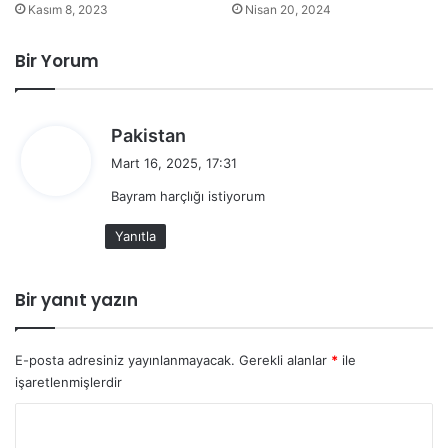
Kasım 8, 2023
Nisan 20, 2024
Bir Yorum
d
Pakistan
e
Mart 16, 2025, 17:31
d
Bayram harçlığı istiyorum
i
k
Yanıtla
i
:
Bir yanıt yazın
E-posta adresiniz yayınlanmayacak.
Gerekli alanlar
*
ile
işaretlenmişlerdir
Y