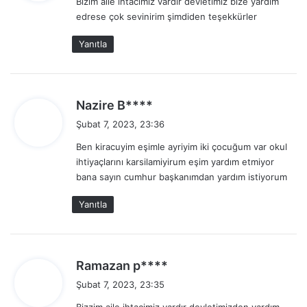
Bizim aile ihtacimiz vardır devletimiz bize yardım
i
edrese çok sevinirim şimdiden teşekkürler
k
i
Yanıtla
:
d
Nazire B****
e
Şubat 7, 2023, 23:36
d
Ben kiracuyim eşimle ayriyim iki çocuğum var okul
i
ihtiyaçlarını karsilamiyirum eşim yardım etmiyor
k
bana sayın cumhur başkanımdan yardım istiyorum
i
:
Yanıtla
d
Ramazan p****
e
Şubat 7, 2023, 23:35
d
Bizzim aile ihtacimiz vardır devletimizden yardım