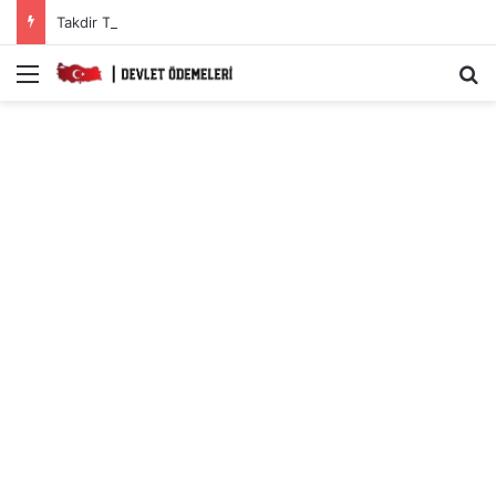
Takdir Teşekkür Alan Öğrenciler Hemen Başvursun 10 BİN 200 TL Karne Parası Başarı Teşvik Ödemesi
Menü
A