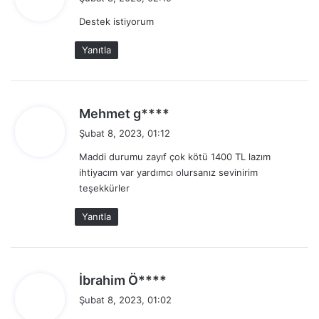
d
Destek istiyorum
i
k
Yanıtla
i
:
d
Mehmet g****
e
Şubat 8, 2023, 01:12
d
Maddi durumu zayıf çok kötü 1400 TL lazım
i
ihtiyacım var yardımcı olursanız sevinirim
k
teşekkürler
i
:
Yanıtla
d
İbrahim Ö****
e
Şubat 8, 2023, 01:02
d