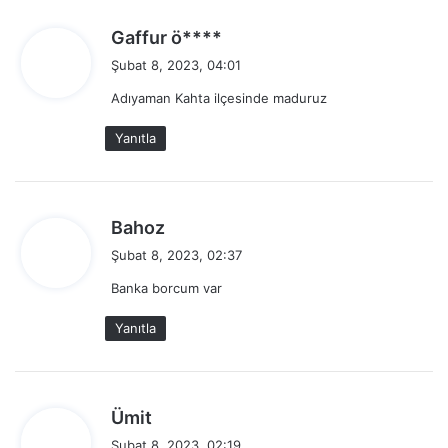
d
Gaffur ö****
e
Şubat 8, 2023, 04:01
d
Adıyaman Kahta ilçesinde maduruz
i
k
Yanıtla
i
:
d
Bahoz
e
Şubat 8, 2023, 02:37
d
Banka borcum var
i
k
Yanıtla
i
:
d
Ümit
e
Şubat 8, 2023, 02:19