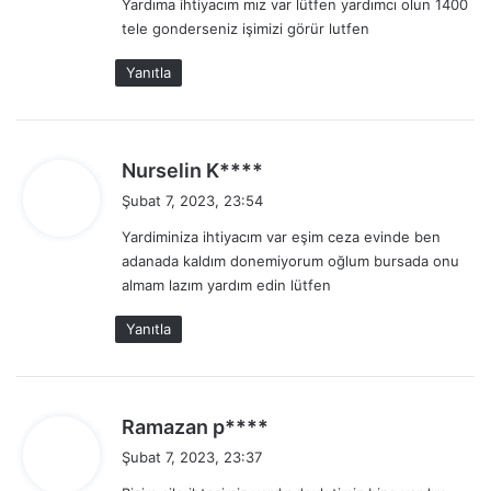
Yardıma ihtiyacım mız var lütfen yardımcı olun 1400
k
tele gonderseniz işimizi görür lutfen
i
:
Yanıtla
d
Nurselin K****
e
Şubat 7, 2023, 23:54
d
Yardiminiza ihtiyacım var eşim ceza evinde ben
i
adanada kaldım donemiyorum oğlum bursada onu
k
almam lazım yardım edin lütfen
i
:
Yanıtla
d
Ramazan p****
e
Şubat 7, 2023, 23:37
d