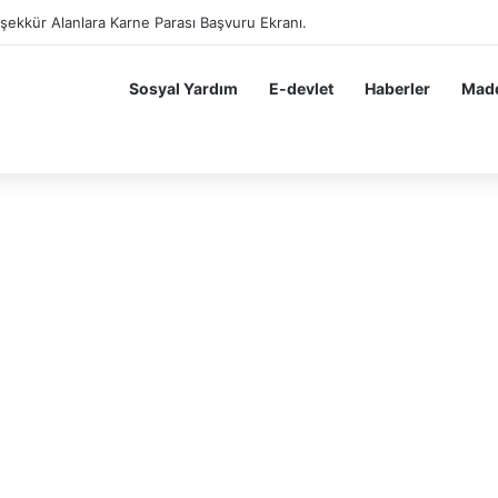
eşekkür Alan Öğrenciler Hemen Başvursun 10 BİN 200 TL Karne Parası B
Sosyal Yardım
E-devlet
Haberler
Madd