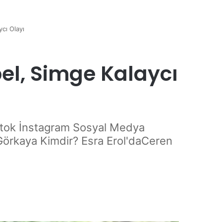
cı Olayı
el, Simge Kalaycı
iktok İnstagram Sosyal Medya
Görkaya Kimdir? Esra Erol'daCeren