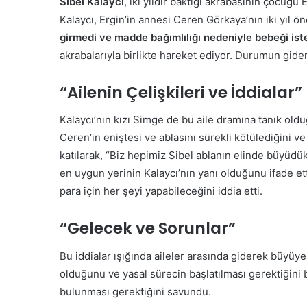
Sibel Kalaycı
, iki yıldır baktığı akrabasının çocuğu 
Kalaycı, Ergin’in annesi Ceren Görkaya’nın iki yıl ön
girmedi ve madde bağımlılığı nedeniyle bebeği is
akrabalarıyla birlikte hareket ediyor. Durumun gider
“Ailenin Çelişkileri ve İddialar”
Kalaycı’nın kızı Simge de bu aile dramına tanık oldu
Ceren’in eniştesi ve ablasını sürekli kötülediğini v
katılarak, “Biz hepimiz Sibel ablanın elinde büyüdük
en uygun yerinin Kalaycı’nın yanı olduğunu ifade ett
para için her şeyi yapabileceğini iddia etti.
“Gelecek ve Sorunlar”
Bu iddialar ışığında aileler arasında giderek büyü
olduğunu ve yasal sürecin başlatılması gerektiğini b
bulunması gerektiğini savundu.