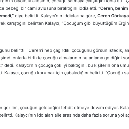
Ergin’in biyolojik ailesinin, çocuğu satmaya çalıştığını iddia etti. 
ce bebeği bir cami avlusuna bıraktığını iddia etti. “
Ceren, benim
temedi
,” diye belirtti. Kalaycı’nın iddialarına göre,
Ceren Görkaya
ek karıştığını belirten Kalaycı, “Çocuğum gibi büyüttüğüm Ergin,
ğunu belirtti. “Ceren’i hep çağırdık, çocuğunu görsün istedik, a
e şimdi onlarla birlikte çocuğu almalarının ne anlama geldiğini so
,” dedi. Kalaycı’nın çocuğa çok iyi baktığını, bu kişilerin ona u
i. Kalaycı, çocuğu korumak için çabaladığını belirtti. “Çocuğu sat
yen gerilim, çocuğun geleceğini tehdit etmeye devam ediyor. Kal
elirtti. Kalaycı’nın iddiaları aile arasında daha fazla soruna yol