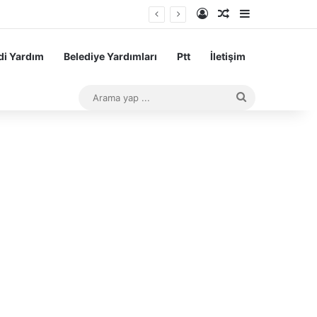
Kayıt Ol
Rastgele Makale
Kenar Bölme
aşarı Teşvik Ödemesi
i Yardım
Belediye Yardımları
Ptt
İletişim
Arama
yap
...