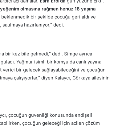
Çarpıcı açıklamalar,
Esra Erol’da
gün yüzüne çıktı.
 yeğenim olmasına rağmen henüz 18 yaşına
beklenmedik bir şekilde çocuğu geri aldı ve
 satılmaya hazırlanıyor,” dedi.
ma bir kez bile gelmedi,” dedi. Simge ayrıca
rguladı. Yağmur isimli bir komşu da canlı yayına
mut verici bir gelecek sağlayabileceğini ve çocuğun
maya çalışıyorlar,” diyen Kalaycı, Görkaya ailesinin
aycı, çocuğun güvenliği konusunda endişeli
 açabilirken, çocuğun geleceği için acilen çözüm