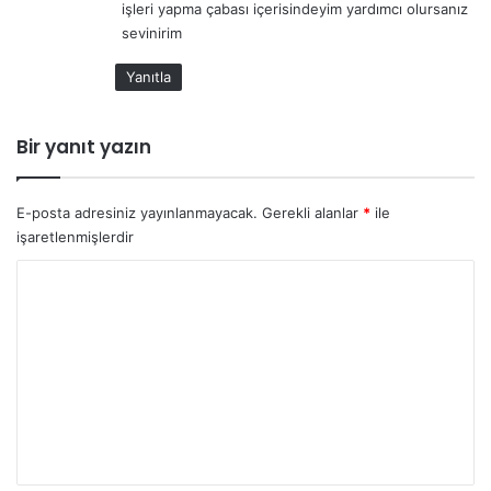
işleri yapma çabası içerisindeyim yardımcı olursanız
sevinirim
Yanıtla
Bir yanıt yazın
E-posta adresiniz yayınlanmayacak.
Gerekli alanlar
*
ile
işaretlenmişlerdir
Y
o
r
u
m
*