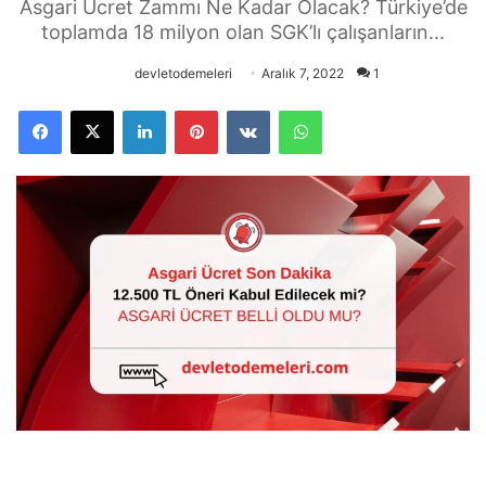
Asgari Ücret Zammı Ne Kadar Olacak? Türkiye’de
toplamda 18 milyon olan SGK’lı çalışanların...
devletodemeleri
Aralık 7, 2022
1
Facebook
X
LinkedIn
Pinterest
VKontakte
WhatsApp