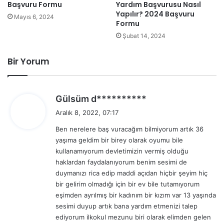
Başvuru Formu
Yardım Başvurusu Nasıl
Yapılır? 2024 Başvuru
Mayıs 6, 2024
Formu
Şubat 14, 2024
Bir Yorum
d
Gülsüm d**********
e
Aralık 8, 2022, 07:17
d
Ben nerelere baş vuracağım bilmiyorum artık 36
i
yaşıma geldim bir birey olarak oyumu bile
k
kullanamıyorum devletimizin vermiş olduğu
i
haklardan faydalanıyorum benim sesimi de
:
duymanızı rica edip maddi açıdan hiçbir şeyim hiç
bir gelirim olmadığı için bir ev bile tutamıyorum
eşimden ayrılmış bir kadınım bir kızım var 13 yaşında
sesimi duyup artık bana yardım etmenizi talep
ediyorum ilkokul mezunu biri olarak elimden gelen