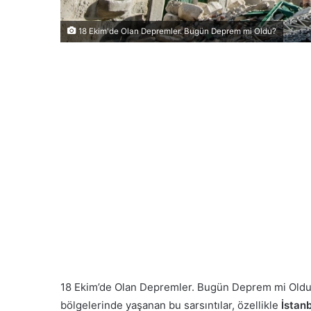
18 Ekim'de Olan Depremler. Bugün Deprem mi Oldu?
18 Ekim’de Olan Depremler. Bugün Deprem mi Old
bölgelerinde yaşanan bu sarsıntılar, özellikle
İstan