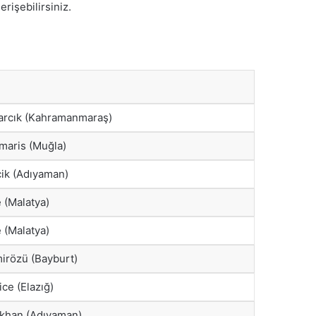
rişebilirsiniz.
arcık (Kahramanmaraş)
maris (Muğla)
cik (Adıyaman)
 (Malatya)
 (Malatya)
irözü (Bayburt)
ice (Elazığ)
ikhan (Adıyaman)