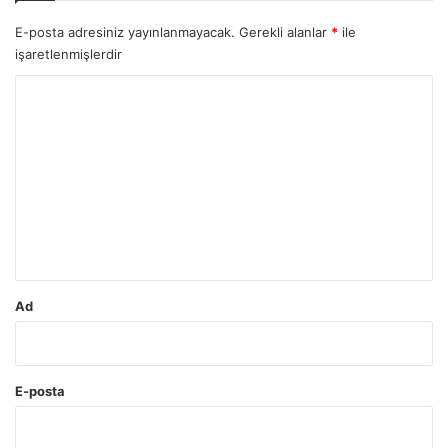
E-posta adresiniz yayınlanmayacak.
Gerekli alanlar
*
ile
işaretlenmişlerdir
Y
o
r
u
m
*
Ad
E-posta