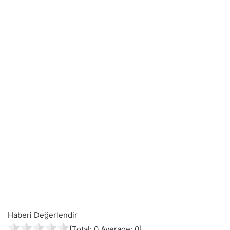
Haberi Değerlendir
[Total:
0
Average:
0
]