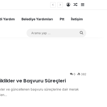
Kayıt Ol
Rastgele Makale
Kenar Bölme
i Yardım
Belediye Yardımları
Ptt
İletişim
Arama
yap
...
0
382
klikler ve Başvuru Süreçleri
ikler ve güncellenen başvuru süreçlerine dair merak
nden…