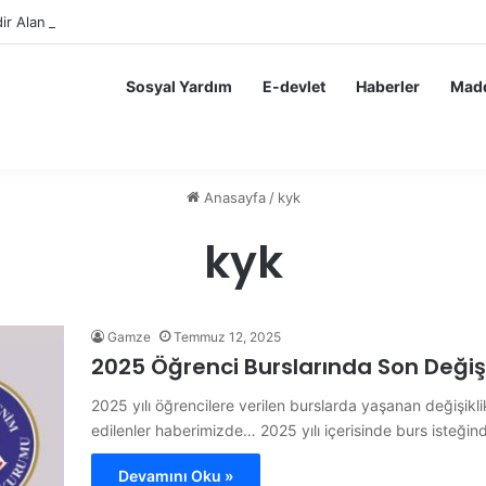
ir Alan Öğrencilere Karne Parası Başvurusu Nasıl Yapılır?
Sosyal Yardım
E-devlet
Haberler
Madd
Anasayfa
/
kyk
kyk
Gamze
Temmuz 12, 2025
2025 Öğrenci Burslarında Son Değişi
2025 yılı öğrencilere verilen burslarda yaşanan değişikl
edilenler haberimizde… 2025 yılı içerisinde burs isteği
Devamını Oku »