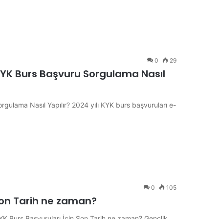
0
29
 KYK Burs Başvuru Sorgulama Nasıl
gulama Nasıl Yapılır? 2024 yılı KYK burs başvuruları e-
0
105
 Son Tarih ne zaman?
YK Burs Başvuruları İçin Son Tarih ne zaman? Gençlik