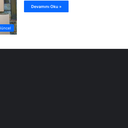
Devamını Oku »
Güncel