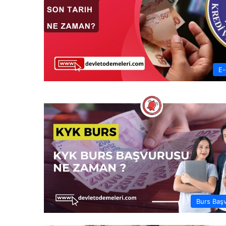
E-
Burs Baş