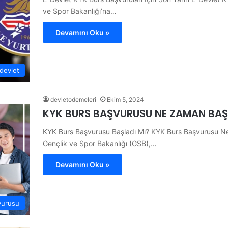
ve Spor Bakanlığı’na…
Devamını Oku »
devlet
devletodemeleri
Ekim 5, 2024
KYK BURS BAŞVURUSU NE ZAMAN BAŞ
KYK Burs Başvurusu Başladı Mı? KYK Burs Başvurusu N
Gençlik ve Spor Bakanlığı (GSB),…
Devamını Oku »
vurusu