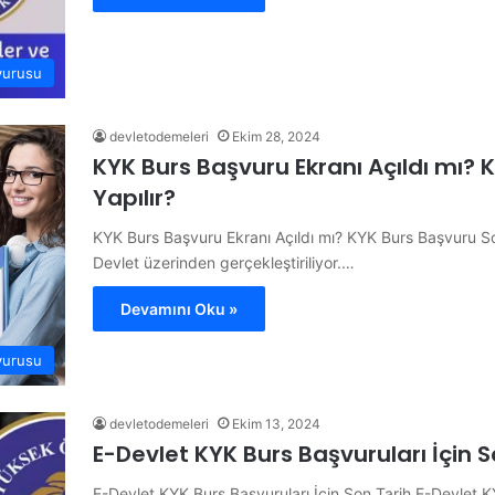
vurusu
devletodemeleri
Ekim 28, 2024
KYK Burs Başvuru Ekranı Açıldı mı?
Yapılır?
KYK Burs Başvuru Ekranı Açıldı mı? KYK Burs Başvuru Sor
Devlet üzerinden gerçekleştiriliyor.…
Devamını Oku »
vurusu
devletodemeleri
Ekim 13, 2024
E-Devlet KYK Burs Başvuruları İçin
E-Devlet KYK Burs Başvuruları İçin Son Tarih E-Devlet K